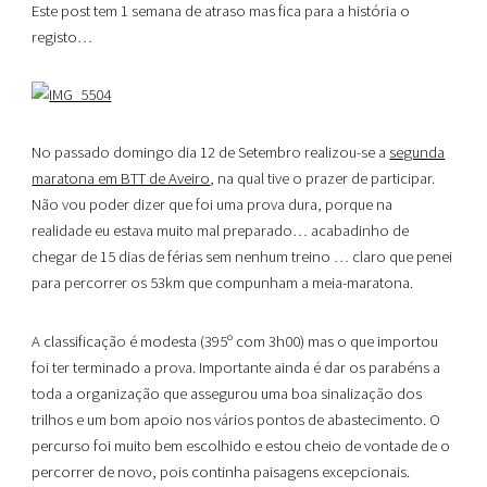
Este post tem 1 semana de atraso mas fica para a história o
registo…
No passado domingo dia 12 de Setembro realizou-se a
segunda
maratona em BTT de Aveiro
, na qual tive o prazer de participar.
Não vou poder dizer que foi uma prova dura, porque na
realidade eu estava muito mal preparado… acabadinho de
chegar de 15 dias de férias sem nenhum treino … claro que penei
para percorrer os 53km que compunham a meia-maratona.
A classificação é modesta (395º com 3h00) mas o que importou
foi ter terminado a prova. Importante ainda é dar os parabéns a
toda a organização que assegurou uma boa sinalização dos
trilhos e um bom apoio nos vários pontos de abastecimento. O
percurso foi muito bem escolhido e estou cheio de vontade de o
percorrer de novo, pois continha paisagens excepcionais.